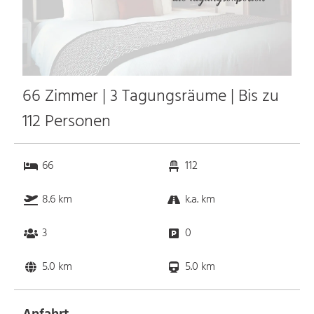
66 Zimmer | 3 Tagungsräume | Bis zu
112 Personen
66
112
8.6 km
k.a. km
3
0
5.0 km
5.0 km