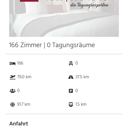
166 Zimmer | 0 Tagungsräume
166
0
79.0 km
37.5 km
0
0
91.7 km
1.5 km
Anfahrt