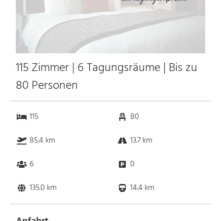
115 Zimmer | 6 Tagungsräume | Bis zu
80 Personen
115
80
85.4 km
13.7 km
6
0
135.0 km
14.4 km