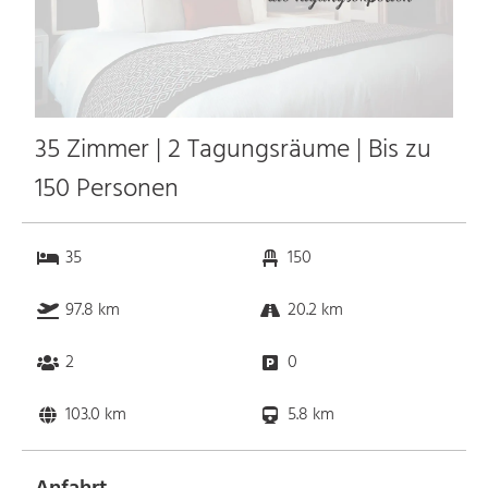
35 Zimmer | 2 Tagungsräume | Bis zu
150 Personen
35
150
97.8 km
20.2 km
2
0
103.0 km
5.8 km