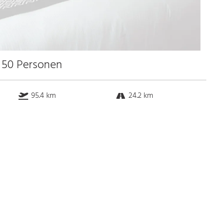
u 50 Personen
95.4 km
24.2 km
70.3 km
3.1 km
Bus
k.a. Gehminuten
Straßenbahn
k.a. Gehminuten
S-Bahn
k.a. Gehminuten