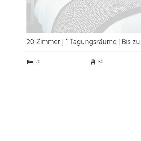
20 Zimmer | 1 Tagungsräume | Bis z
20
50
1
0
Anfahrt
Anbindung
Autobahn A 1
24.2 km
Bahnhof Oberbettingen-
3.1 km
Hillesheim Hbf.
70.3 km