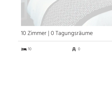
10 Zimmer | 0 Tagungsräume
10
0
0
0
Anfahrt
Anbindung
Autobahn A1
23.6 km
Bahnhof Bhf. Blankenheim
32.3 km
(Wald)
94.9 km