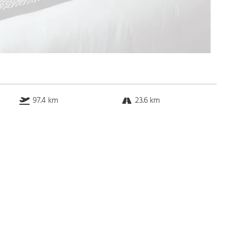
97.4 km
23.6 km
94.9 km
32.3 km
Bus
k.a. Gehminuten
Straßenbahn
k.a. Gehminuten
S-Bahn
k.a. Gehminuten