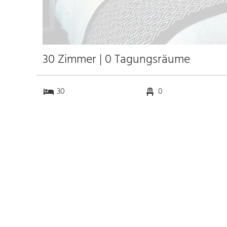
30 Zimmer | 0 Tagungsräume
30
0
0
0
Anfahrt
Anbindung
Autobahn
6.1 km
Bahnhof Hbf. Koblenz
10.5 km
Messe
k.a. km
Flughafen Köln/Bonn
65.8 km