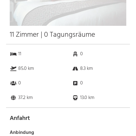
11 Zimmer | 0 Tagungsräume
11
0
85.0 km
8.3 km
0
0
37.2 km
13.0 km
Anfahrt
Anbindung