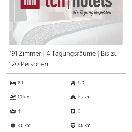
191 Zimmer | 4 Tagungsräume | Bis zu
120 Personen
191
120
1.9 km
k.a. km
4
0
k.a. km
k.a. km