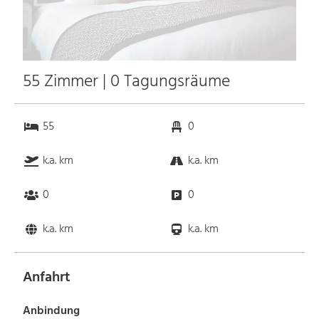
55 Zimmer | 0 Tagungsräume
55
0
k.a. km
k.a. km
0
0
k.a. km
k.a. km
Anfahrt
Anbindung