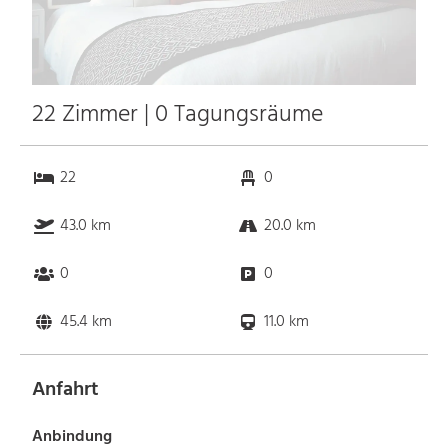
22 Zimmer | 0 Tagungsräume
22
0
43.0 km
20.0 km
0
0
45.4 km
11.0 km
Anfahrt
Anbindung