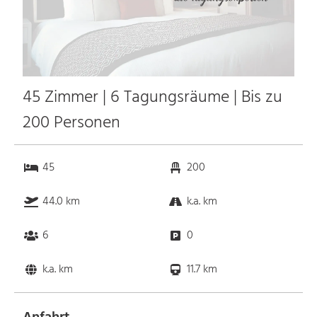
45 Zimmer | 6 Tagungsräume | Bis zu
200 Personen
45
200
44.0 km
k.a. km
6
0
k.a. km
11.7 km