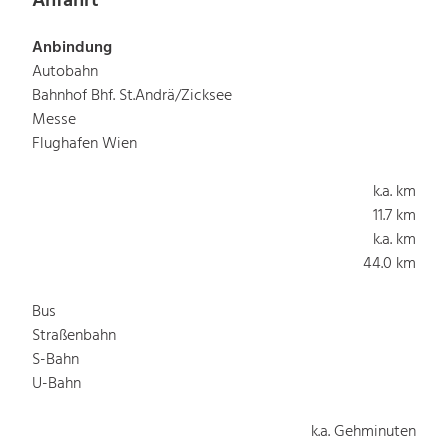
Anfahrt
Anbindung
Autobahn
Bahnhof Bhf. St.Andrä/Zicksee
Messe
Flughafen Wien
k.a. km
11.7 km
k.a. km
44.0 km
Bus
Straßenbahn
S-Bahn
U-Bahn
k.a. Gehminuten