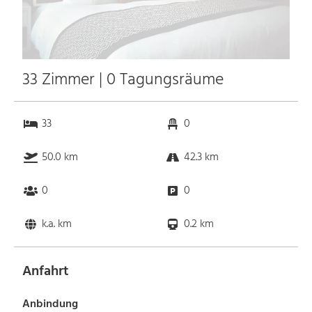
33 Zimmer | 0 Tagungsräume
33
0
50.0 km
42.3 km
0
0
k.a. km
0.2 km
Anfahrt
Anbindung