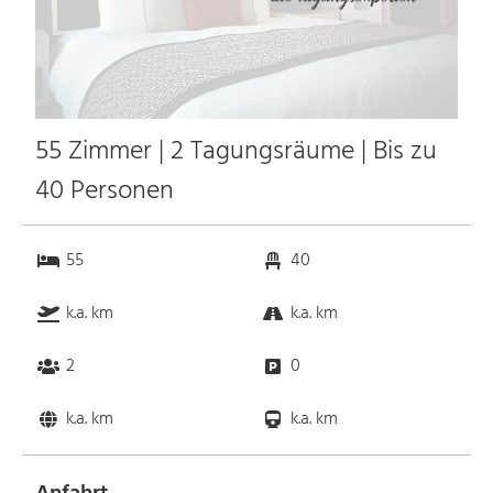
55 Zimmer | 2 Tagungsräume | Bis zu
40 Personen
55
40
k.a. km
k.a. km
2
0
k.a. km
k.a. km