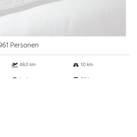
 961 Personen
48.0 km
1.0 km
k.a. km
0.5 km
Bus
k.a. Gehminuten
Straßenbahn
k.a. Gehminuten
S-Bahn
k.a. Gehminuten