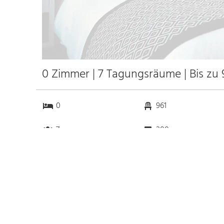
0 Zimmer | 7 Tagungsräume | Bis zu
0
961
7
200
Anfahrt
Anbindung
Autobahn
1.0 km
Bahnhof Bhf. Ingelheim
0.5 km
am Rhein
k.a. km