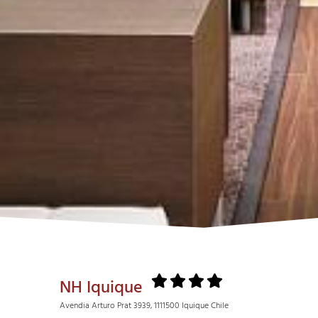
NH Iquique
Avendia Arturo Prat 3939, 1111500 Iquique Chile