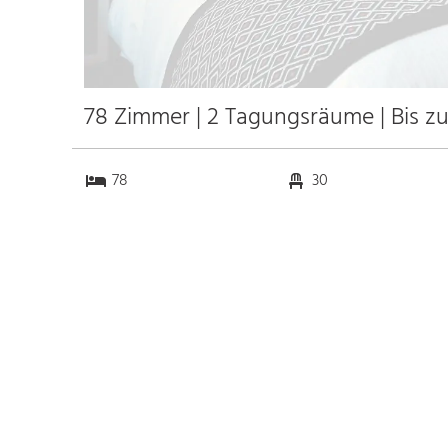
78 Zimmer | 2 Tagungsräume | Bis z
78
30
2
0
Anfahrt
Anbindung
Autobahn
k.a. km
Bahnhof
k.a. km
Messe
k.a. km
Flughafen Diego Aracena
36.0 km