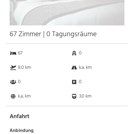
67 Zimmer | 0 Tagungsräume
67
0
8.0 km
k.a. km
0
0
k.a. km
3.0 km
Anfahrt
Anbindung