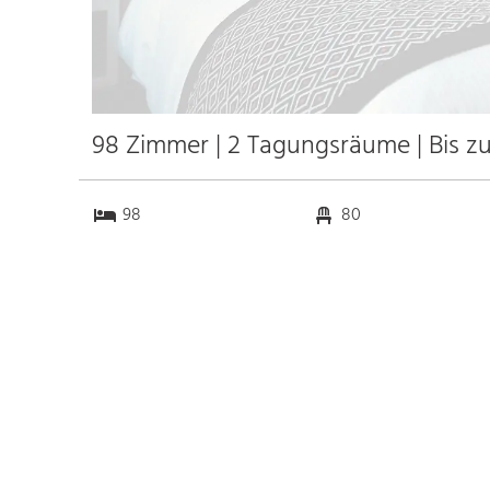
98 Zimmer | 2 Tagungsräume | Bis z
98
80
2
0
Anfahrt
Anbindung
Autobahn
k.a. km
Bahnhof
k.a. km
Messe
k.a. km