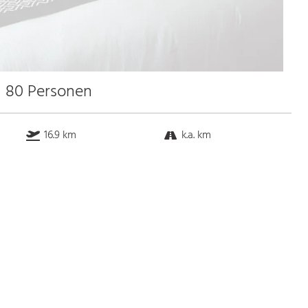
u 80 Personen
16.9 km
k.a. km
k.a. km
k.a. km
Bus
k.a. Gehminuten
Straßenbahn
k.a. Gehminuten
S-Bahn
k.a. Gehminuten