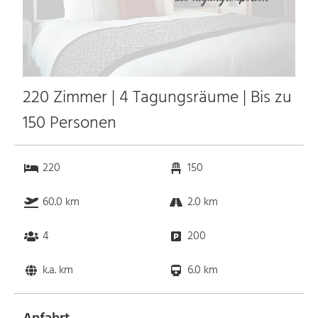
220 Zimmer | 4 Tagungsräume | Bis zu
150 Personen
220
150
60.0 km
2.0 km
4
200
k.a. km
6.0 km