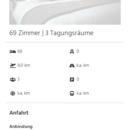
69 Zimmer | 3 Tagungsräume
69
0
4.0 km
k.a. km
3
0
k.a. km
k.a. km
Anfahrt
Anbindung