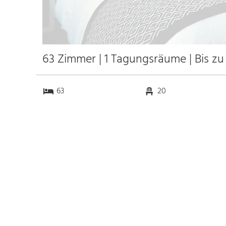
63 Zimmer | 1 Tagungsräume | Bis z
63
20
1
0
Anfahrt
Anbindung
Autobahn
8.0 km
Bahnhof Bhf. Köln
0.3 km
Messe
0.7 km
Flughafen Köln
15.0 km