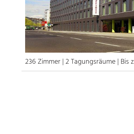
236 Zimmer | 2 Tagungsräume | Bis 
236
30
2
0
Anfahrt
Anbindung