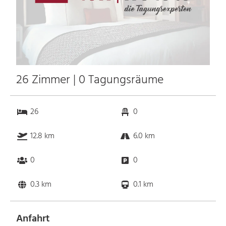
26 Zimmer | 0 Tagungsräume
26
0
12.8 km
6.0 km
0
0
0.3 km
0.1 km
Anfahrt