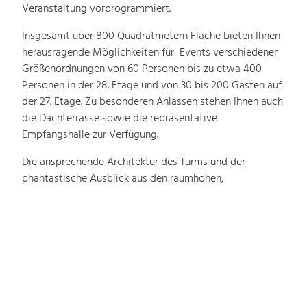
Veranstaltung vorprogrammiert.
Insgesamt über 800 Quadratmetern Fläche bieten Ihnen
herausragende Möglichkeiten für Events verschiedener
Größenordnungen von 60 Personen bis zu etwa 400
Personen in der 28. Etage und von 30 bis 200 Gästen auf
der 27. Etage. Zu besonderen Anlässen stehen Ihnen auch
die Dachterrasse sowie die repräsentative
Empfangshalle zur Verfügung.
Die ansprechende Architektur des Turms und der
phantastische Ausblick aus den raumhohen,
umlaufenden Fenstern lassen jede Veranstaltung zu
einem unvergesslichen Erlebnis werden und begeistert
von Beginn der Veranstaltung an.
Speziell für Hochzeiten gibt es keinen eindrucksvolleren
Ort als KölnSKY mit der faszinierenden Kulisse des
beeindruckenden Kölner Doms und der Altstadt. Unser
professionelles Team bietet Ihnen den perfekten