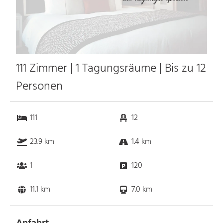
111 Zimmer | 1 Tagungsräume | Bis zu 12
Personen
111
12
23.9 km
1.4 km
1
120
11.1 km
7.0 km