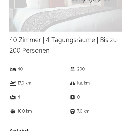
40 Zimmer | 4 Tagungsräume | Bis zu
200 Personen
40
200
17.0 km
k.a. km
4
0
10.0 km
7.0 km