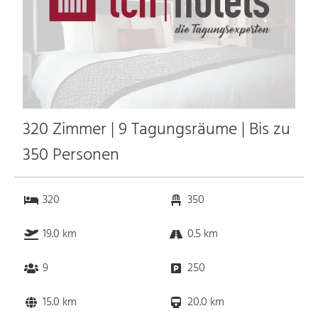
320 Zimmer | 9 Tagungsräume | Bis zu
350 Personen
320
350
19.0 km
0.5 km
9
250
15.0 km
20.0 km