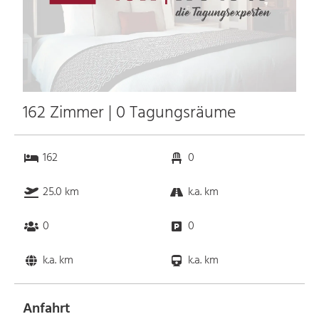
162 Zimmer | 0 Tagungsräume
162
0
25.0 km
k.a. km
0
0
k.a. km
k.a. km
Anfahrt