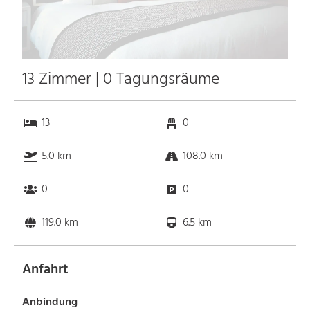
13 Zimmer | 0 Tagungsräume
13
0
5.0 km
108.0 km
0
0
119.0 km
6.5 km
Anfahrt
Anbindung