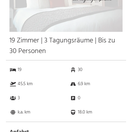
19 Zimmer | 3 Tagungsräume | Bis zu
30 Personen
19
30
45.5 km
6.9 km
3
0
k.a. km
18.0 km