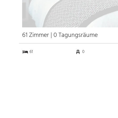
61 Zimmer | 0 Tagungsräume
61
0
0
0
Anfahrt
Anbindung
Autobahn A 5
11.5 km
Bahnhof Bhf. Offenburg
17.7 km
Messe Offenburg
20.6 km