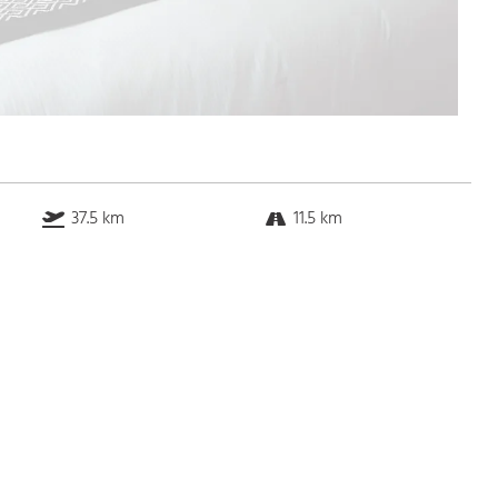
37.5 km
11.5 km
20.6 km
17.7 km
Bus
k.a. Gehminuten
Straßenbahn
k.a. Gehminuten
S-Bahn
k.a. Gehminuten