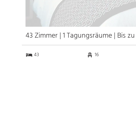
43 Zimmer | 1 Tagungsräume | Bis zu
43
16
1
0
Anfahrt
Anbindung
Autobahn
k.a. km
Bahnhof Bahnhof Keitum
0.5 km
Messe
k.a. km
Flughafen Westerland
5.0 km