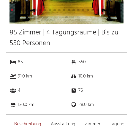
85 Zimmer | 4 Tagungsräume | Bis zu
550 Personen
85
550
91.0 km
10.0 km
4
75
130.0 km
28.0 km
Beschreibung
Ausstattung
Zimmer
Tagungsrä