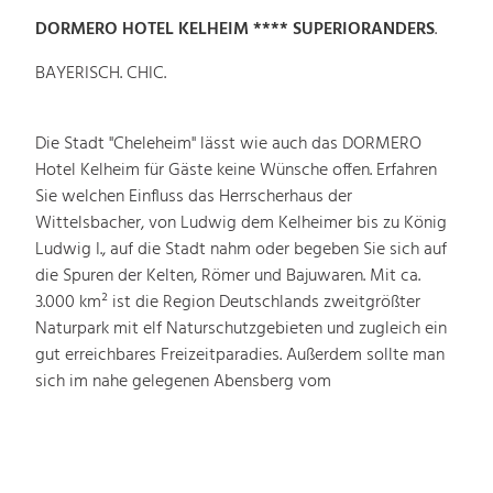
DORMERO HOTEL KELHEIM **** SUPERIORANDERS
.
BAYERISCH. CHIC.
Die Stadt "Cheleheim" lässt wie auch das DORMERO
Hotel Kelheim für Gäste keine Wünsche offen. Erfahren
Sie welchen Einfluss das Herrscherhaus der
Wittelsbacher, von Ludwig dem Kelheimer bis zu König
Ludwig I., auf die Stadt nahm oder begeben Sie sich auf
die Spuren der Kelten, Römer und Bajuwaren. Mit ca.
3.000 km² ist die Region Deutschlands zweitgrößter
Naturpark mit elf Naturschutzgebieten und zugleich ein
gut erreichbares Freizeitparadies. Außerdem sollte man
sich im nahe gelegenen Abensberg vom
Hundertwasserhaus inspirieren lassen. Entspannen Sie im
einzigartigen Ambiente und genießen Sie die Panorama-
Aussicht auf die wohl bekannteste Sehenswürdigkeit
Kelheims - die Befreiungshalle. Der neue Geist und das