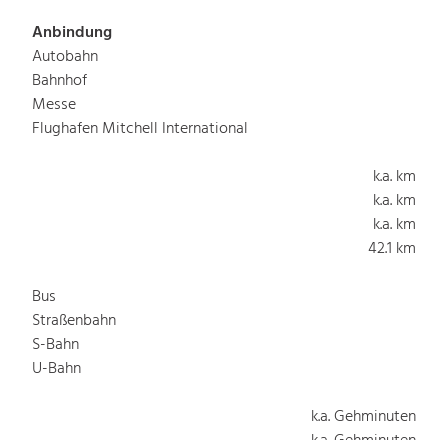
Anbindung
Autobahn
Bahnhof
Messe
Flughafen Mitchell International
k.a. km
k.a. km
k.a. km
42.1 km
Bus
Straßenbahn
S-Bahn
U-Bahn
k.a. Gehminuten
k.a. Gehminuten