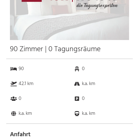
90 Zimmer | 0 Tagungsräume
90
0
42.1 km
k.a. km
0
0
k.a. km
k.a. km
Anfahrt