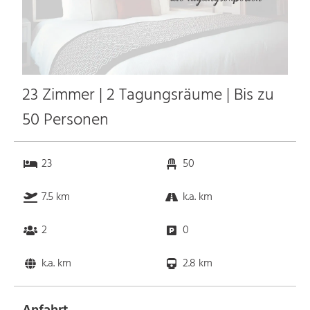
23 Zimmer | 2 Tagungsräume | Bis zu
50 Personen
23
50
7.5 km
k.a. km
2
0
k.a. km
2.8 km