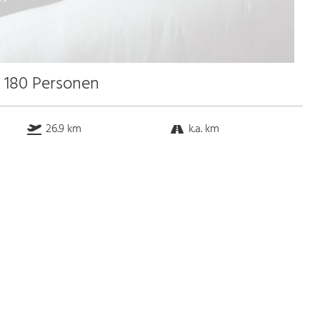
u 180 Personen
26.9 km
k.a. km
k.a. km
18.9 km
Bus
k.a. Gehminuten
Straßenbahn
k.a. Gehminuten
S-Bahn
k.a. Gehminuten
U-Bahn
k.a. Gehminuten