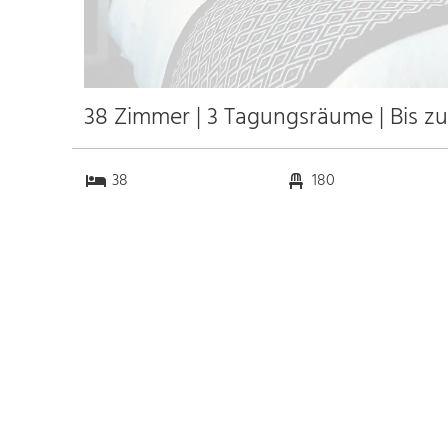
38 Zimmer | 3 Tagungsräume | Bis z
38
180
3
0
Anfahrt
Anbindung
Autobahn
k.a. km
Bahnhof Bhf. Kiew
18.9 km
Messe
k.a. km
Flughafen Kiew
26.9 km