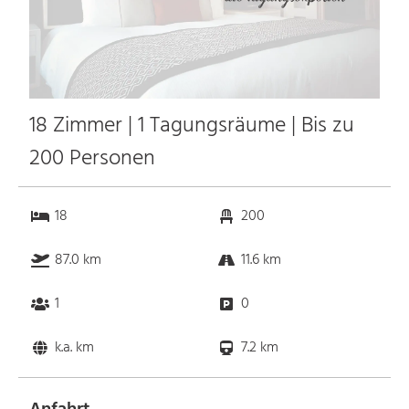
18 Zimmer | 1 Tagungsräume | Bis zu
200 Personen
18
200
87.0 km
11.6 km
1
0
k.a. km
7.2 km