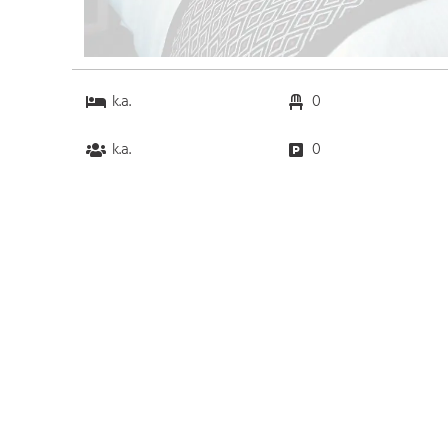
k.a.
0
k.a.
0
Anfahrt
Anbindung
Autobahn
k.a. km
Bahnhof
k.a. km
Messe
k.a. km
Flughafen
k.a. km
Parkmöglichkeiten
Parkplätze
k.a.