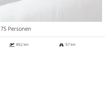
u 75 Personen
49.2 km
9.7 km
k.a. km
40.0 km
Bus
k.a. Gehminuten
Straßenbahn
k.a. Gehminuten
S-Bahn
k.a. Gehminuten
U-Bahn
k.a. Gehminuten