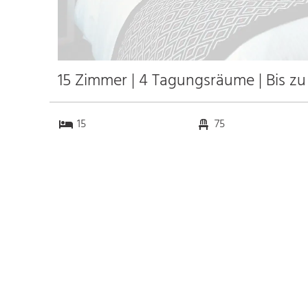
15 Zimmer | 4 Tagungsräume | Bis z
15
75
4
0
Anfahrt
Anbindung
Autobahn
9.7 km
Bahnhof Bhf. München
40.0 km
Messe
k.a. km
Flughafen München
49.2 km