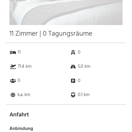
11 Zimmer | 0 Tagungsräume
11
0
71.4 km
5.0 km
0
0
k.a. km
0.1 km
Anfahrt
Anbindung