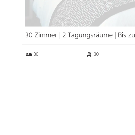
30 Zimmer | 2 Tagungsräume | Bis z
30
30
2
0
Anfahrt
Anbindung
Autobahn A95
10.0 km
Bahnhof Kochel am See
2.0 km
Messe
k.a. km
Flughafen Innsbruck
65.0 km