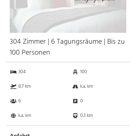
304 Zimmer | 6 Tagungsräume | Bis zu
100 Personen
304
100
8.7 km
k.a. km
6
0
k.a. km
0.3 km