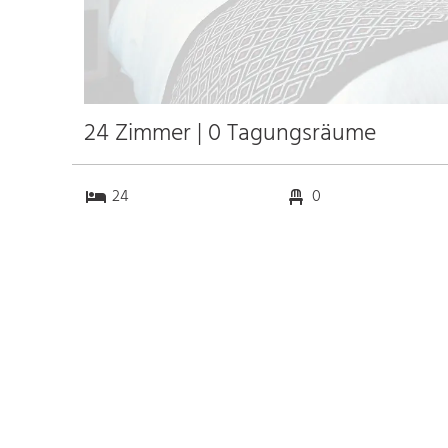
24 Zimmer | 0 Tagungsräume
24
0
0
0
Anfahrt
Anbindung
Autobahn
k.a. km
Bahnhof Bhf.
1.1 km
Kornwestheim
21.3 km