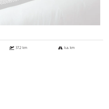
37.2 km
k.a. km
21.3 km
1.1 km
Bus
k.a. Gehminuten
Straßenbahn
k.a. Gehminuten
S-Bahn
k.a. Gehminuten