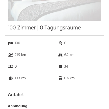
100 Zimmer | 0 Tagungsräume
100
0
21.9 km
6.2 km
0
34
19.3 km
0.6 km
Anfahrt
Anbindung