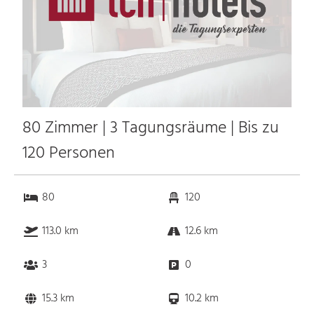
80 Zimmer | 3 Tagungsräume | Bis zu
120 Personen
80
120
113.0 km
12.6 km
3
0
15.3 km
10.2 km