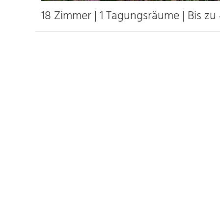
18 Zimmer | 1 Tagungsräume | Bis zu
18
40
1
20
Beschreibung
Ausstattung
Am Rande des wunderschönen Naturparks Dübener Heid
Sie Ihre Seele baumeln und gönnen Sie sich eine Verw
Hauses. Es erwarten Sie romantische Himmelbetten, r