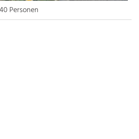
 40 Personen
30.0 km
18.0 km
25.0 km
10.0 km
Zimmer
Tagungsräume
Anfahrt
e, unweit Leipzigs, laden wir Sie zum Träumen ein. Lassen
öhnreise für alle Sinne im besonderen Ambiente unseres
affinierte Menüs und wohltuende Wellnessangebote.