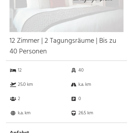
12 Zimmer | 2 Tagungsräume | Bis zu
40 Personen
12
40
25.0 km
k.a. km
2
0
k.a. km
26.5 km