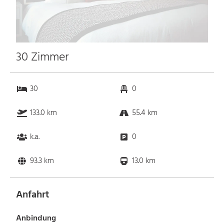
30 Zimmer
30
0
133.0 km
55.4 km
k.a.
0
93.3 km
13.0 km
Anfahrt
Anbindung