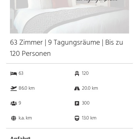
63 Zimmer | 9 Tagungsräume | Bis zu
120 Personen
63
120
86.0 km
20.0 km
9
300
k.a. km
13.0 km