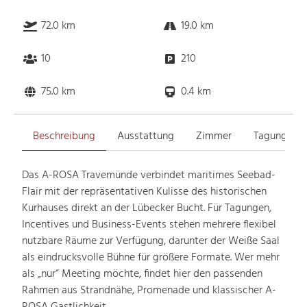
72.0 km
19.0 km
10
210
75.0 km
0.4 km
Beschreibung
Ausstattung
Zimmer
Tagungsrä
Das A-ROSA Travemünde verbindet maritimes Seebad-
Flair mit der repräsentativen Kulisse des historischen
Kurhauses direkt an der Lübecker Bucht. Für Tagungen,
Incentives und Business-Events stehen mehrere flexibel
nutzbare Räume zur Verfügung, darunter der Weiße Saal
als eindrucksvolle Bühne für größere Formate. Wer mehr
als „nur“ Meeting möchte, findet hier den passenden
Rahmen aus Strandnähe, Promenade und klassischer A-